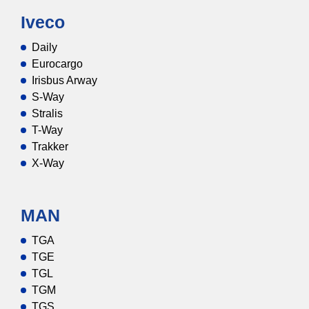
Iveco
Daily
Eurocargo
Irisbus Arway
S-Way
Stralis
T-Way
Trakker
X-Way
MAN
TGA
TGE
TGL
TGM
TGS