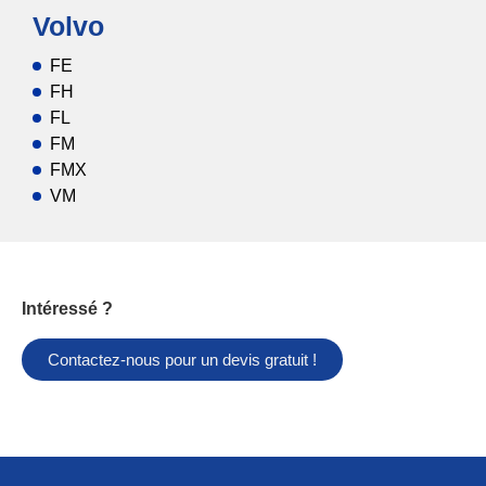
Volvo
FE
FH
FL
FM
FMX
VM
Intéressé ?
Contactez-nous pour un devis gratuit !