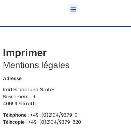
Fonction & Domaine d’application
Informations sur le produit
Véhicules équipables
Imprimer
Mentions légales
Adresse
Karl Hildebrand GmbH
Bessemerst. 9
40699 Erkrath
: +49-(0)2104/9379-0
Téléphone
: +49-(0)2104/9379-820
Télécopie